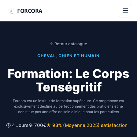
☰
FORCORA
← Retour catalogue
CHEVAL, CHIEN ET HUMAIN
Formation: Le Corps
Tenségritif
Forcora est un institut de formation supérieure. Ce programme est
exclusivement destiné au perfectionnement des praticiens et ne
constitue pas une offre de soin clinique pour les particuliers
⏱ 4 Jours
💎 700€
★ 98% (Moyenne 2025) satisfaction