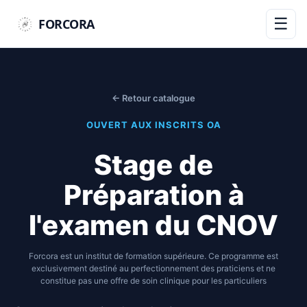
☰
FORCORA
← Retour catalogue
OUVERT AUX INSCRITS OA
Stage de
Préparation à
l'examen du CNOV
Forcora est un institut de formation supérieure. Ce programme est
exclusivement destiné au perfectionnement des praticiens et ne
constitue pas une offre de soin clinique pour les particuliers