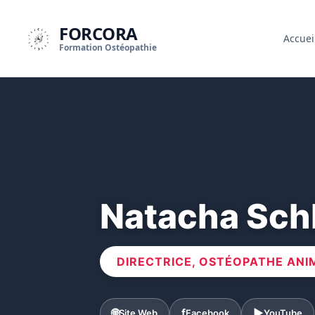
FORCORA
Accuei
Formation Ostéopathie
Natacha Sch
DIRECTRICE, OSTÉOPATHE ANIM
🌐
f
▶️
Site Web
Facebook
YouTube